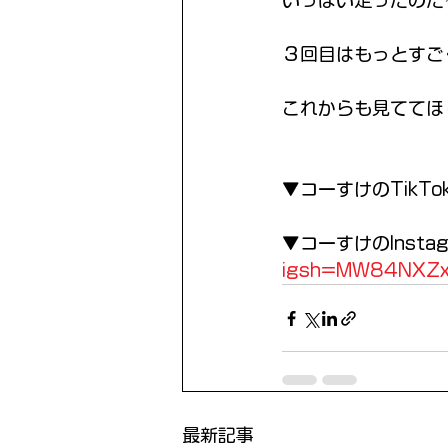
いっぱい走ったのだ
３回目はもっとすご
これからも見ててほ
▼コーすけのTikTo
▼コーすけのInsta
igsh=MW84NXZ
最新記事