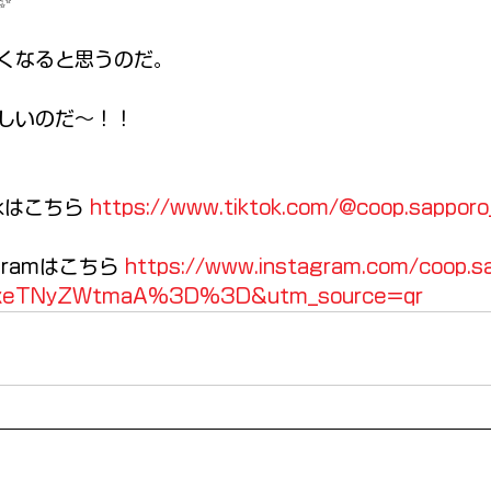
✨ 
くなると思うのだ。 
しいのだ～！！
kはこちら 
https://www.tiktok.com/@coop.sapporo
gramはこちら 
https://www.instagram.com/coop.s
xeTNyZWtmaA%3D%3D&utm_source=qr