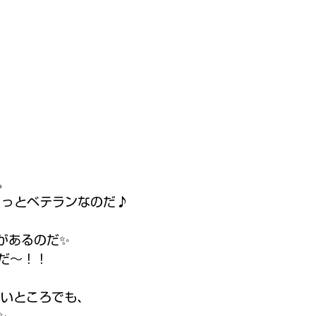
。 
ょっとベテランなのだ♪ 
があるのだ✨ 
だ～！！ 
ろいところでも、 