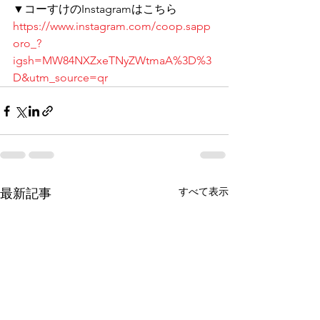
▼コーすけのInstagramはこちら 
https://www.instagram.com/coop.sapp
oro_?
igsh=MW84NXZxeTNyZWtmaA%3D%3
D&utm_source=qr
すべて表示
最新記事