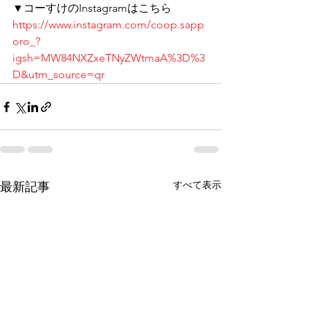
▼コーすけのInstagramはこちら 
https://www.instagram.com/coop.sapp
oro_?
igsh=MW84NXZxeTNyZWtmaA%3D%3
D&utm_source=qr
すべて表示
最新記事